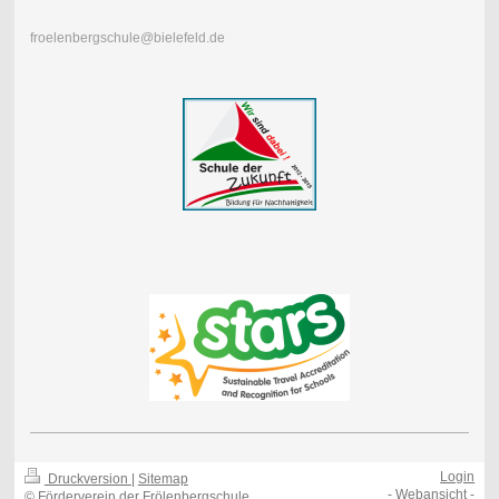
froelenbergschule@bielefeld.de
Login
Druckversion
|
Sitemap
-
Webansicht
-
© Förderverein der Frölenbergschule