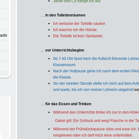
Jacke und Co hänge ich auf.
…
in den Toilettenräumen
Ich verlasse die Toilette sauber.
Ich wasche mir die Hände.
oads
Die Toilette ist kein Spielplatz.
…
vor Unterrichtsbeginn
Ab 7.40 Uhr lässt mich die Aufsicht führende Lehre
Klassenraum.
Nach der Hofpause gehe ich nach dem ersten Klinge
die Klasse.
Vor der zweiten Stunde stelle ich mich auf dem Aufst
und warte, bis ich von meiner Lehrerin abgeholt
we
…
für das Essen und Trinken
Während des Unterrichts trinke ich nur in den Arbe
Dabei gilt: Ein Schluck und weg! Flasche in die T
Während der Frühstückspause sitze und esse ich. 
vorgelesen oder ich darf mich leise unterhalten.