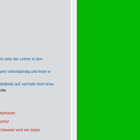
rin oder der Lehrer in den
ln selbstständig und leise in
ellplatz auf, verhalte mich leise
rde.
itsphasen.
asche!
Entweder wird mir dabei