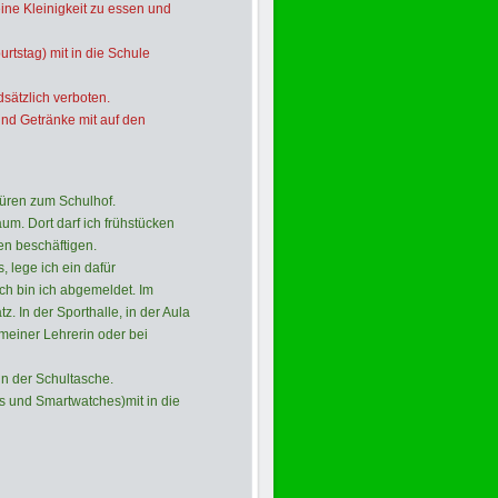
ine Kleinigkeit zu essen und
urtstag) mit in die Schule
sätzlich verboten.
nd Getränke mit auf den
Türen zum Schulhof.
m. Dort darf ich frühstücken
en beschäftigen.
, lege ich ein dafür
ch bin ich abgemeldet. Im
z. In der Sporthalle, in der Aula
einer Lehrerin oder bei
in der Schultasche.
ys und Smartwatches)
mit in die