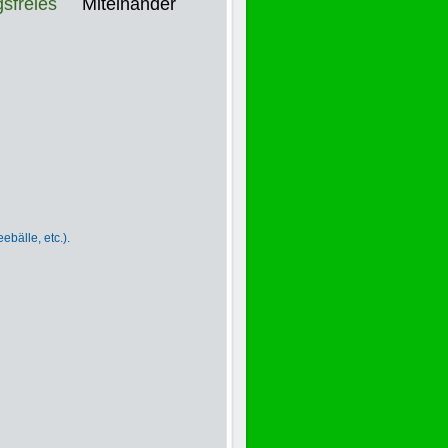
gsfreies
Miteinander
bälle, etc.).