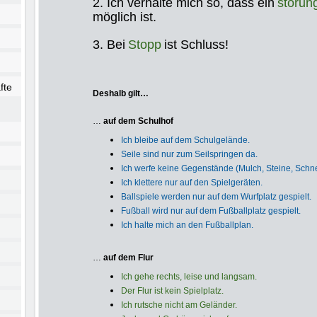
2. Ich verhalte mich so, dass ein
störun
möglich ist.
3. Bei
Stopp
ist Schluss!
fte
Deshalb gilt…
…
auf dem Schulhof
Ich bleibe auf dem Schulgelände.
Seile sind nur zum Seilspringen da.
Ich werfe keine Gegenstände (Mulch, Steine, Schnee
Ich klettere nur auf den Spielgeräten.
Ballspiele werden nur auf dem Wurfplatz gespielt.
Fußball wird nur auf dem Fußballplatz gespielt.
Ich halte mich an den Fußballplan.
…
auf dem Flur
Ich gehe rechts, leise und langsam.
Der Flur ist kein Spielplatz.
Ich rutsche nicht am Geländer.