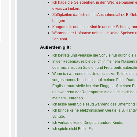
Ich habe die Gelegenheit, in den Wechselpausen e
etwas zu trinken.
Süßigkeiten darf ich nur im Ausnahmefall (z. B. Geb
bringen.
Kaugummis und Lollis sind in unserer Schule grund
Während der Hofpause nehme ich keine Speisen u
Schulhof.
Außerdem gilt:
Ich betrete und verlasse die Schule nur durch die 
In der Regenpause bleibe ich in meinem Klassenrau
oder mich mit den Spielen und Freiarbeitsmateriali
Wenn ich während des Unterrichts zur Toilette muss
vorgesehenes Kuscheltier auf meinen Platz. Dadur
Englischraum stelle ich eine Flagge auf meinen Plat
und während der Regenpause melde ich mich bei m
meinem Lehrer ab.
Ich lasse mein Spielzeug während des Unterrichts 
Ich bringe keine elektronischen Geräte (z.B. Hand
Schule.
Ich verkaufe keine Dinge an andere Kinder.
Ich spiele nicht Bottle Flip.